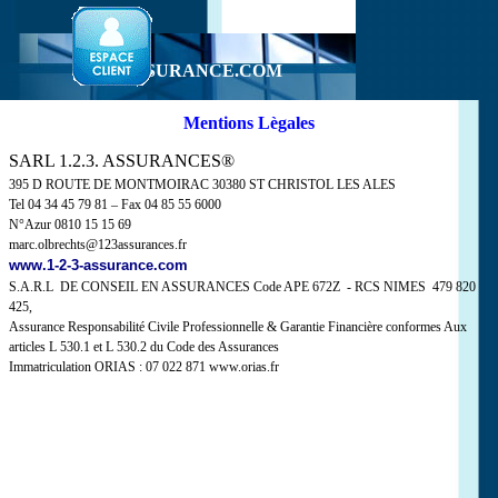
Aller au contenu
1-2-3-ASSURANCE.COM
Mentions Lègales
SARL 1.2.3. ASSURANCES®
395 D ROUTE DE MONTMOIRAC 30380 ST CHRISTOL LES ALES
Tel 04 34 45 79 81 – Fax 04 85 55 6000
N°Azur 0810 15 15 69
marc.olbrechts@123assurances.fr
www.1-2-3-assurance.com
S.A.R.L DE CONSEIL EN ASSURANCES Code APE 672Z - RCS NIMES 479 820
425,
Assurance Responsabilité Civile Professionnelle & Garantie Financière conformes Aux
articles L 530.1 et L 530.2 du Code des Assurances
Immatriculation ORIAS : 07 022 871 www.orias.fr